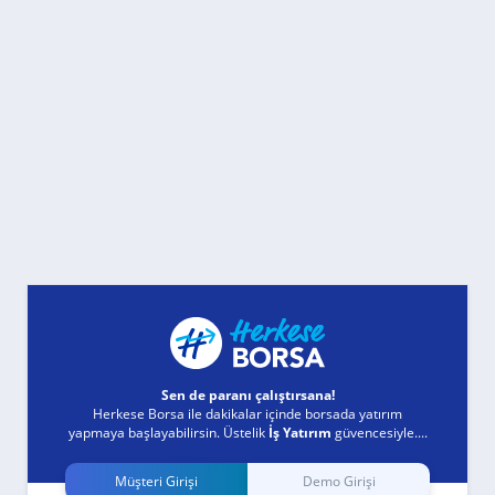
Sen de paranı çalıştırsana!
Herkese Borsa ile dakikalar içinde borsada yatırım
yapmaya başlayabilirsin. Üstelik
İş Yatırım
güvencesiyle....
Müşteri Girişi
Demo Girişi